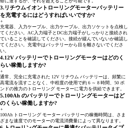
命に達するか、それを超えることが可能です。
3.リチウムイオントローリングモーターバッテリー
を充電するにはどうすればいいですか?
+
充電器、入力ケーブル、出力ケーブル、出力ソケットを点検し
てください。AC入力端子とDC出力端子がしっかりと接続され
ていることを確認してください。接続が緩んでいないか確認し
てください。充電中はバッテリーから目を離さないでくださ
い。
4.12V バッテリーでトローリングモーターはどのく
らい稼働しますか?
+
通常、完全に充電された 12V リチウム バッテリーは、頻繁に
高電流を流すことなく、中程度の使用で約 6 ～ 8 時間、50 ポ
ンドの推力のトローリング モーターに電力を供給できます。
5.100Ah のバッテリーでトローリングモーターはど
のくらい稼働しますか?
+
100Ah トローリング モーター バッテリーの稼働時間は、さま
ざまな速度でのモーターの電流消費量によって異なります。
6.トローリングモーターに最適なバッテリータイプ