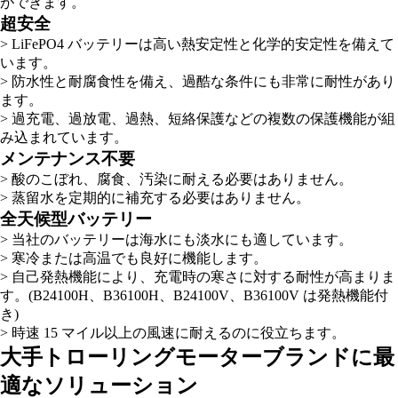
ができます。
超安全
> LiFePO4 バッテリーは高い熱安定性と化学的安定性を備えて
います。
> 防水性と耐腐食性を備え、過酷な条件にも非常に耐性があり
ます。
> 過充電、過放電、過熱、短絡保護などの複数の保護機能が組
み込まれています。
メンテナンス不要
> 酸のこぼれ、腐食、汚染に耐える必要はありません。
> 蒸留水を定期的に補充する必要はありません。
全天候型バッテリー
> 当社のバッテリーは海水にも淡水にも適しています。
> 寒冷または高温でも良好に機能します。
> 自己発熱機能により、充電時の寒さに対する耐性が高まりま
す。(B24100H、B36100H、B24100V、B36100V は発熱機能付
き)
> 時速 15 マイル以上の風速に耐えるのに役立ちます。
大手トローリングモーターブランドに最
適なソリューション