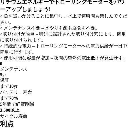
リチウムエネルギーでトローリングモーターをパワ
ーアップしましょう!
> 魚を追いかけることに集中し、水上で何時間も楽しんでくだ
さい。
> メンテナンス不要 – 水やりも酸も腐食も不要。
>取り付けが簡単 – 特別に設計された取り付け穴により、簡単
に取り付けられます。
> 持続的な電力 – トローリングモーターへの電力供給が一日中
簡単に行えます。
> 使用可能な容量が増加 – 夜間の突然の電圧低下が発生せず。
0
メンテナンス
5
yr
保証
まで
10
yr
バッテリー寿命
まで
70%
5年間で経費削減
3,500以上
サイクル寿命
利点