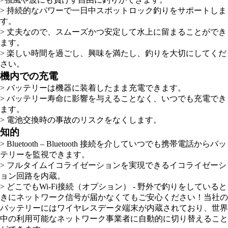
> 持続的なパワーで一日中スポットロック釣りをサポートしま
す。
> 丈夫なので、スムーズかつ安定して水上に留まることができ
ます。
> 楽しい時間を過ごし、興味を満たし、釣りを大切にしてくだ
さい。
機内での充電
> バッテリーは機器に装着したまま充電できます。
> バッテリー寿命に影響を与えることなく、いつでも充電でき
ます。
> 電池交換時の事故のリスクをなくします。
知的
> Bluetooth – Bluetooth 接続を介していつでも携帯電話からバッ
テリーを監視できます。
> フルタイムイコライゼーションを実現できるイコライゼーシ
ョン回路を内蔵。
> どこでもWi-Fi接続（オプション） - 野外で釣りをしていると
きにネットワーク信号が届かなくてもご安心ください！当社の
バッテリーにはワイヤレスデータ端末が内蔵されており、世界
中の利用可能なネットワーク事業者に自動的に切り替えること