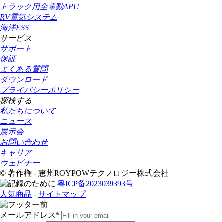
トラック用全電動APU
RV電気システム
海洋ESS
サービス
サポート
保証
よくある質問
ダウンロード
プライバシーポリシー
探検する
私たちについて
ニュース
展示会
お問い合わせ
キャリア
ウェビナー
© 著作権 - 恵州ROYPOWテクノロジー株式会社
粤ICP备2023039393号
人気商品
-
サイトマップ
メールアドレス*